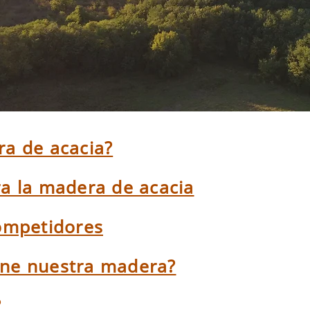
ra de acacia?
ra la madera de acacia
competidores
ene nuestra madera?
?