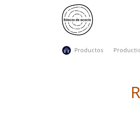
.
Productos
Producti
R