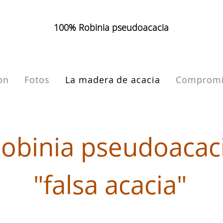
100% Robinia pseudoacacia
on
Fotos
La madera de acacia
Comprom
obinia pseudoacac
"falsa acacia"