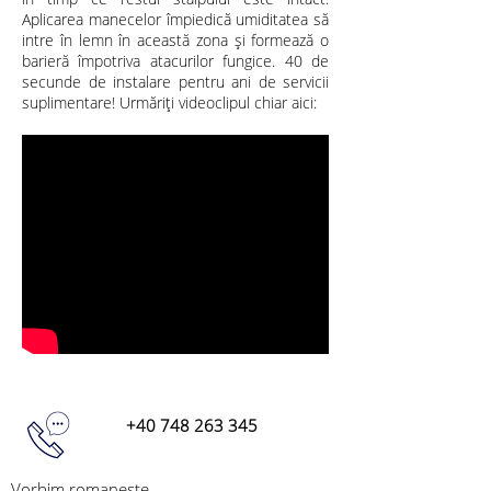
Aplicarea manecelor împiedică umiditatea să
intre în lemn în această zona și formează o
barieră împotriva atacurilor fungice. 40 de
secunde de instalare pentru ani de servicii
suplimentare! Urmăriți videoclipul chiar aici:
+40 748 263 345
Vorbim romaneste,