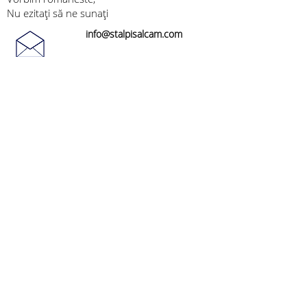
Nu ezitați să ne sunați
info@stalpisalcam.com
Termenii și condițiile generale de vânzare
©2026 by Acacia Bois