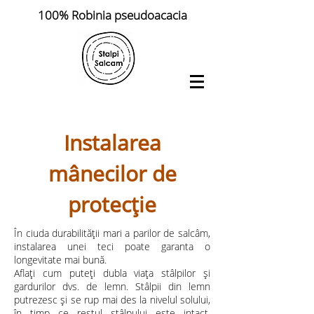
100% Robinia pseudoacacia
Instalarea
mânecilor de
protecție
În ciuda durabilității mari a parilor de salcâm,
instalarea unei teci poate garanta o
longevitate mai bună.
Aflați cum puteți dubla viața stâlpilor și
gardurilor dvs. de lemn. Stâlpii din lemn
putrezesc și se rup mai des la nivelul solului,
în timp ce restul stâlpului este intact.