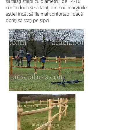
să tăiați stâlpi cu diametrul de 14-16
cm în două și să tăiați din nou marginile
astfel încât să fie mai confortabil dacă
doriți să stați pe șipci.