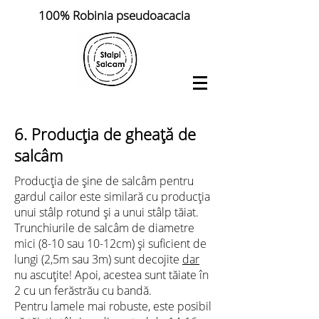
100% Robinia pseudoacacia
6.
Producția de
gheață de
salcâm
Producția de șine de salcâm pentru
gardul cailor este similară cu producția
unui stâlp rotund și a unui stâlp tăiat.
Trunchiurile de salcâm de diametre
mici (8-10 sau 10-12cm) și suficient de
lungi (2,5m sau 3m) sunt decojite
dar
nu ascuțite! Apoi, acestea sunt tăiate în
2 cu un ferăstrău cu bandă.
Pentru lamele mai robuste, este posibil