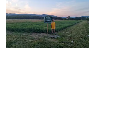
+49 176 98 24 7966
Zögern Sie nicht, unseren Verkaufsvertreter
für Österreich, Deutschland und die Schweiz
zu kontaktieren:
Michael Zinsmeister
info@robinienpfahle.com